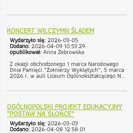
KONCERT WILCZYMN ŚLADEM
Wydarzyło się:
2026-03-05
Dodano:
2026-04-09 10:53:29
opublikował:
Anna Żebrowska
Z okazji obchodzonego 1 marca Narodowego
Dnia Pamięci „Żołnierzy Wyklętych”, 5 marca
2026 r. w auli Liceum Ogólnokształcącego Nr
I im. Jana Bażyńskiego w Ostródzie odbył się
koncert „Wilczym Śladem”.Piękną muzyczną
opowieść przedstawił Chór Szkolny Collegium
Vocale pod dyrekcją Joanny Jaskółowskiej z
OGÓLNOPOLSKI PROJEKT EDUKACYJNY
gościnnym udziałem Darka Malejonka.Tekst i
foto: misztal.eu
„POSTAW NA SŁOŃCE”
Wydarzyło się:
2026-03-03
Dodano:
2026-04-08 12:58:01