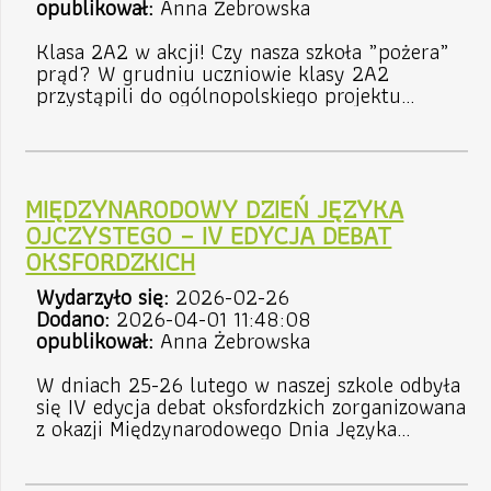
opublikował:
Anna Żebrowska
Klasa 2A2 w akcji! Czy nasza szkoła „pożera”
prąd? W grudniu uczniowie klasy 2A2
przystąpili do ogólnopolskiego projektu
edukacyjnego „Postaw na Słońce”. Opiekunem
projektu w naszej szkole jest pani Wioletta
Ewartowska. Uczniowie przeszli długą drogę –
od teorii do konkretnych obliczeń, które dają
MIĘDZYNARODOWY DZIEŃ JĘZYKA
do myślenia! Krok 1: Nauka i dzielenie się
wiedzą Najpierw sami zgłębiali tajniki
OJCZYSTEGO – IV EDYCJA DEBAT
odnawialnych źródeł energii (OZE), a pó�...
OKSFORDZKICH
Wydarzyło się:
2026-02-26
Dodano:
2026-04-01 11:48:08
opublikował:
Anna Żebrowska
W dniach 25-26 lutego w naszej szkole odbyła
się IV edycja debat oksfordzkich zorganizowana
z okazji Międzynarodowego Dnia Języka
Ojczystego. Wydarzenie to było okazją do
rozwijania kultury dyskusji, umiejętności